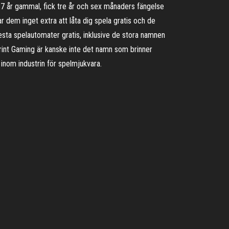
37 år gammal, fick tre år och sex månaders fängelse
r dem inget extra att låta dig spela gratis och de
esta spelautomater gratis, inklusive de stora namnen
rint Gaming är kanske inte det namn som brinner
 inom industrin för spelmjukvara.