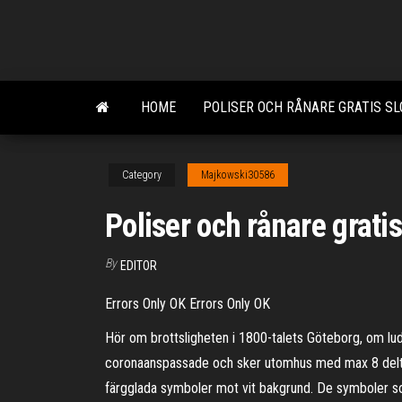
Skip
to
the
content
HOME
POLISER OCH RÅNARE GRATIS S
Category
Majkowski30586
Poliser och rånare gratis
By
EDITOR
Errors Only OK Errors Only OK
Hör om brottsligheten i 1800-talets Göteborg, om lud
coronaanspassade och sker utomhus med max 8 deltaga
färgglada symboler mot vit bakgrund. De symboler som 