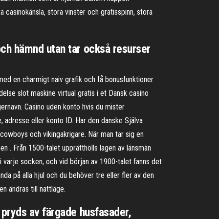
casinokänsla, stora vinster och gratisspinn, stora
och hämnd utan tar också resurser
 med en charmigt naiv grafik och få bonusfunktioner
lse slot maskine virtual gratis i et Dansk casino
gernavn. Casino uden konto hvis du mister
re, adresse eller konto ID. Har den danske Själva
, cowboys och vikingakrigare. När man tar sig en
hen . Från 1500-talet upprätthölls lagen av länsmän
i varje socken, och vid början av 1900-talet fanns det
da på alla hjul och du behöver tre eller fler av den
 ändras till nattläge.
 pryds av färgade husfasader,