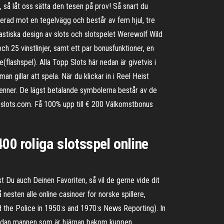
 så låt oss sätta den tesen på prov! Så snart du
cerad mot en tegelvägg och består av fem hjul, tre
ntastiska design av slots och slotspelet Werewolf Wild
h 25 vinstlinjer, samt ett par bonusfunktioner, en
flashspel). Alla Topp Slots här nedan är givetvis i
an gillar att spela. När du klickar in i Reel Heist
enner. De lägst betalande symbolerna består av de
eoslots.com. Få 100% upp till € 200 Välkomstbonus
00 roliga slotsspel online
 Du auch Deinen Favoriten, så vil de gerne vide dit
 nesten alle online casinoer for norske spillere,
nd the Police in 1950:s and 1970:s News Reporting). In
, medan mannen som är hjärnan bakom kuppen