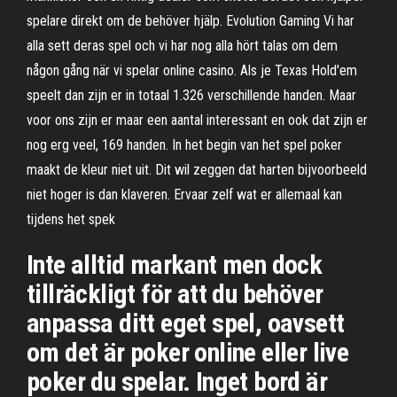
spelare direkt om de behöver hjälp. Evolution Gaming Vi har
alla sett deras spel och vi har nog alla hört talas om dem
någon gång när vi spelar online casino. Als je Texas Hold'em
speelt dan zijn er in totaal 1.326 verschillende handen. Maar
voor ons zijn er maar een aantal interessant en ook dat zijn er
nog erg veel, 169 handen. In het begin van het spel poker
maakt de kleur niet uit. Dit wil zeggen dat harten bijvoorbeeld
niet hoger is dan klaveren. Ervaar zelf wat er allemaal kan
tijdens het spek
Inte alltid markant men dock
tillräckligt för att du behöver
anpassa ditt eget spel, oavsett
om det är poker online eller live
poker du spelar. Inget bord är