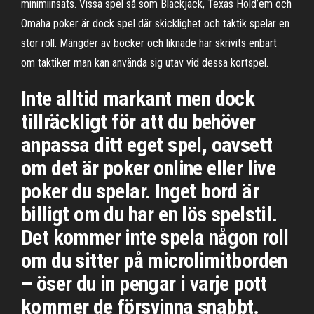
minimiinsats. Vissa spel så som Blackjack, Texas Hold’em och
Omaha poker är dock spel där skicklighet och taktik spelar en
stor roll. Mängder av böcker och liknade har skrivits enbart
om taktiker man kan använda sig utav vid dessa kortspel.
Inte alltid markant men dock
tillräckligt för att du behöver
anpassa ditt eget spel, oavsett
om det är poker online eller live
poker du spelar. Inget bord är
billigt om du har en lös spelstil.
Det kommer inte spela någon roll
om du sitter på microlimitborden
– öser du in pengar i varje pott
kommer de försvinna snabbt.