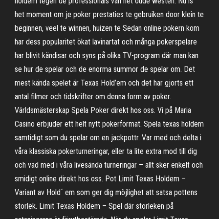
holdem tegen de professionals van het oude westen. Nu is
het moment om je poker prestaties te gebruiken door klein te
beginnen, veel te winnen, huizen te Sedan online pokern kom
har dess popularitet ökat lavinartat och många pokerspelare
har blivit kändisar och syns på olika TV-program där man kan
se hur de spelar och de enorma summor de spelar om. Det
mest kända spelet är Texas Hold’em och det har gjorts ett
antal filmer och tidskrifter om denna form av poker.
Världsmästerskap Spela Poker direkt hos oss. Vi på Maria
Casino erbjuder ett helt nytt pokerformat. Spela texas holdem
samtidigt som du spelar om en jackpottr. Var med och delta i
våra klassiska pokerturneringar, eller ta lite extra mod till dig
och vad med i våra livesända turneringar – allt sker enkelt och
smidigt online direkt hos oss. Pot Limit Texas Holdem –
Variant av Hold´ em som ger dig möjlighet att satsa pottens
storlek. Limit Texas Holdem – Spel där storleken på