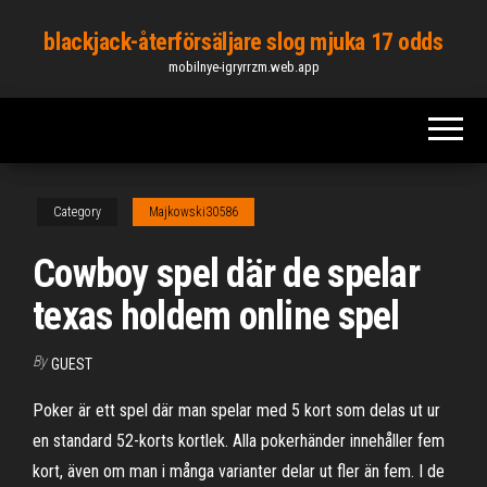
Skip
blackjack-återförsäljare slog mjuka 17 odds
to
mobilnye-igryrrzm.web.app
the
content
Category
Majkowski30586
Cowboy spel där de spelar
texas holdem online spel
By
GUEST
Poker är ett spel där man spelar med 5 kort som delas ut ur
en standard 52-korts kortlek. Alla pokerhänder innehåller fem
kort, även om man i många varianter delar ut fler än fem. I de