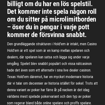
billigt om du har en lös spelstil.
Det kommer inte spela någon roll
om du sitter på microlimitborden
– öser du in pengar i varje pott
kommer de försvinna snabbt.
Den grundläggande strukturen i Hold'em är intakt, men Casino
Hold'em är ett spel som är en kamp mellan spelaren och
dealern, där spelaren kan satsa och lägga sig under varje
omgång. Spelet blev snabbt populärt och vissa nätcasinon
hade det även som ett alternativ i sina live dealer casinon.
Texas Hold’em däremot, har en mycket modernare historia
där vi talar om decennier av historia istället för sekel. Trots att
denna variant av poker har färre år på nacken är det idag
världens mest spelade pokervariant och den typ av poker
som regerar bland både online spelare och proffs spelare.