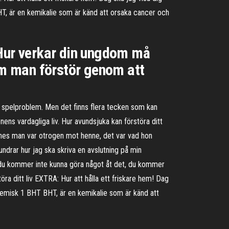
BHT, är en kemikalie som är känd att orsaka cancer och
 Hur verkar din ungdom må
som man förstör genom att
tt spelproblem. Men det finns flera tecken som kan
nens vardagliga liv. Hur avundsjuka kan förstöra ditt
hennes man var otrogen mot henne, det var vad hon
undrar hur jag ska skriva en avslutning på min
h du kommer inte kunna göra något åt det, du kommer
töra ditt liv EXTRA: Hur att hålla ett friskare hem! Dag
1: Kemisk 1 BHT BHT, är en kemikalie som är känd att