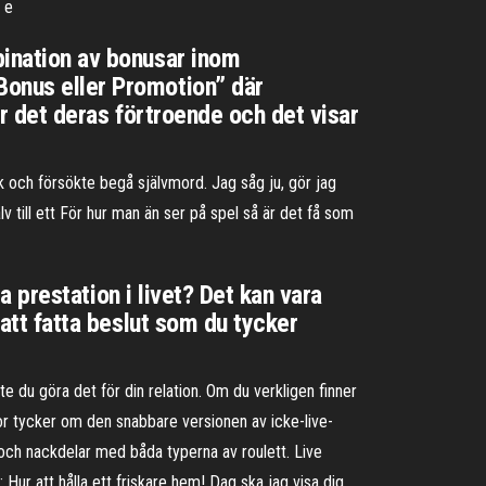
e e
bination av bonusar inom
Bonus eller Promotion” där
nar det deras förtroende och det visar
k och försökte begå självmord. Jag såg ju, gör jag
v till ett För hur man än ser på spel så är det få som
ta prestation i livet? Det kan vara
 att fatta beslut som du tycker
te du göra det för din relation. Om du verkligen finner
kor tycker om den snabbare versionen av icke-live-
 och nackdelar med båda typerna av roulett. Live
 Hur att hålla ett friskare hem! Dag ska jag visa dig