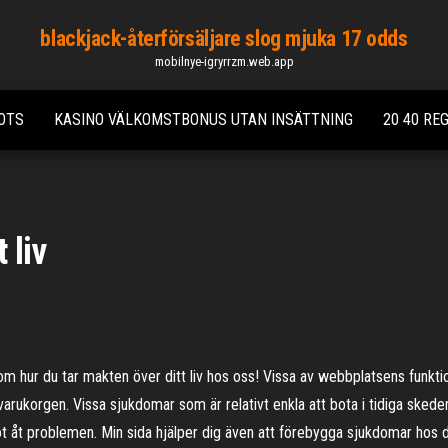
blackjack-återförsäljare slog mjuka 17 odds
mobilnye-igryrrzm.web.app
LOTS
KASINO VÄLKOMSTBONUS UTAN INSÄTTNING
20 40 RE
 liv
 hur du tar makten över ditt liv hos oss! Vissa av webbplatsens funktio
r i varukorgen. Vissa sjukdomar som är relativt enkla att bota i tidiga ske
got åt problemen. Min sida hjälper dig även att förebygga sjukdomar hos 