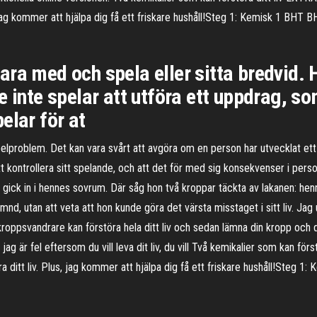
s, jag kommer att hjälpa dig få ett friskare hushåll!Steg 1: Kemisk 1 BHT 
ara med och spela eller sitta bredvid.
e inte spelar att utföra ett uppdrag, 
elar för at
spelproblem. Det kan vara svårt att avgöra om en person har utvecklat e
tt kontrollera sitt spelande, och att det för med sig konsekvenser i perso
och gick in i hennes sovrum. Där såg hon två kroppar täckta av lakanen: 
d, utan att veta att hon kunde göra det värsta misstaget i sitt liv. Jag 
kroppsvandrare kan förstöra hela ditt liv och sedan lämna din kropp oc
ag är fel eftersom du vill leva dit liv, du vill Två kemikalier som kan förs
ra ditt liv. Plus, jag kommer att hjälpa dig få ett friskare hushåll!Steg 