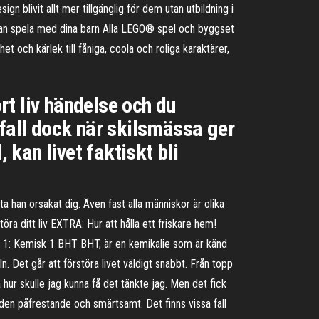
gn blivit allt mer tillgänglig för dem utan utbildning i
 du kan spela med dina barn Alla LEGO® spel och byggset
t och kärlek till fåniga, coola och roliga karaktärer,
ort liv händelse och du
 fall dock när skilsmässa ger
 kan livet faktiskt bli
ta han orsakat dig. Även fast alla människor är olika
ra ditt liv EXTRA: Hur att hålla ett friskare hem!
Steg 1: Kemisk 1 BHT BHT, är en kemikalie som är känd
n. Det går att förstöra livet väldigt snabbt. Från topp
a hur skulle jag kunna få det tänkte jag. Men det fick
a den påfrestande och smärtsamt. Det finns vissa fall