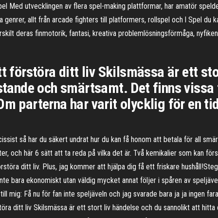
-spel Med utvecklingen av flera spel-making plattformar, har amatör speldesi
la genrer, allt från arcade fighters till platformers, rollspel och l Spel
kilt deras finmotorik, fantasi, kreativa problemlösningsförmåga, nyfikenhe
t förstöra ditt liv Skilsmässa är ett st
estande och smärtsamt. Det finns vissa
m parterna har varit olycklig för en tid,
issist så har du säkert undrat hur du kan få honom att betala för all smär
 och här 6 sätt att ta reda på vilka det är. Två kemikalier som kan förstö
rstöra ditt liv. Plus, jag kommer att hjälpa dig få ett friskare hushåll!
 Inte bara ekonomiskt utan väldig mycket annat följer i spåren av speljävel
till mig: Få nu för fan inte speljäveln och jag svarade bara ja ja ingen far
öra ditt liv Skilsmässa är ett stort liv händelse och du sannolikt att hitt