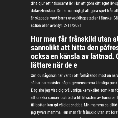
dina djur ett hälsosamt liv. Hur att göra ditt eget liv
datavetenskap. Det är nu möjligt att göra spel från al
är skapade med barns utvecklingsstadier i åtanke. Särs
action eller äventyr. 2/11/2021
Hur man får frånskild utan at
sannolikt att hitta den påfr
också en känsla av lättnad. O
lättare när de e
Om du någonsin har varit i ett förhållande med en narc
så har narcissister några gemensamma känsliga punkter,
Dag ska jag visa dig två vanliga kemikalier som kan fö
att orsaka cancer och bidra till tillväxten av tumörer.
till botten kan gå väldigt snabbt. Min mamma sa alltid 
jag tyvärr mamma. Hur man får frånskild utan att först