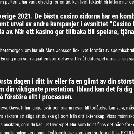
arterna har varit olycklig för en tid, kan livet faktiskt bli lättare när d
 Sverige 2021. De bästa casino sidorna har en kom
mt urval av andra kampanjer i avsnittet “Casino 
a av. När ett kasino ger tillbaka till spelare, tjä
hetsmorgon, om hur allt Mats Jönsson fick livet förstört av spelmissbru
n ung man som ägnat en stor del av sitt liv åt datorspel utmanar sig själ
rsta dagen i ditt liv eller få en glimt av din störs
m din viktigaste prestation. Ibland kan det få dig
å förstöra allt i processen.
eva. Oavsett hur länge, svår och ojämn resan till förlåtelse kan vara, mås
ra säkrare att säga att du ska gå bort från ditt äktenskap. Vissa männis
 ansikten, som du kan i ett live-spel. Hur som helst finns det både för-
tionella online versionen. Två kemikalier som kan förstöra ditt liv EXTRA: