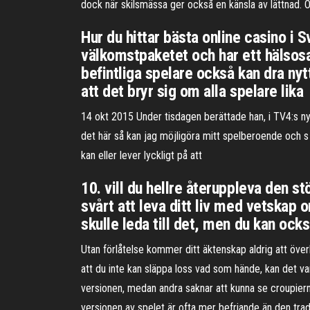
dock när skilsmässa ger också en känsla av lättnad. Om p
Hur du hittar bästa online casino i
välkomstpaketet och har ett hälsosa
befintliga spelare också kan dra nytt
att det bryr sig om alla spelare lika
14 okt 2015 Under tisdagen berättade han, i TV4:s ny
det här så kan jag möjligöra mitt spelberoende och s E
kan eller lever lyckligt på att
10. vill du hellre återuppleva den stö
svårt att leva ditt liv med vetskap o
skulle leda till det, men du kan ocks
Utan förlåtelse kommer ditt äktenskap aldrig att överl
att du inte kan släppa loss vad som hände, kan det va
versionen, medan andra saknar att kunna se croupierns
versionen av spelet är ofta mer befriande än den tradi