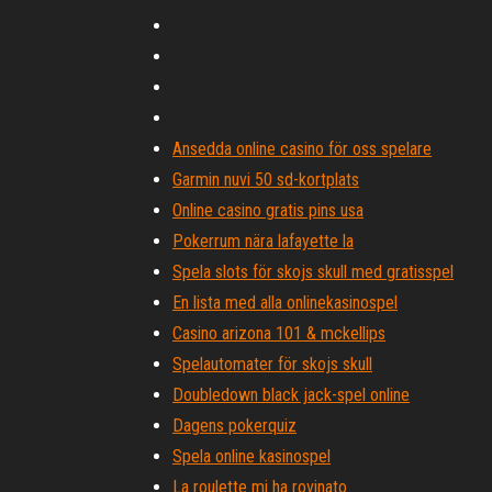
Ansedda online casino för oss spelare
Garmin nuvi 50 sd-kortplats
Online casino gratis pins usa
Pokerrum nära lafayette la
Spela slots för skojs skull med gratisspel
En lista med alla onlinekasinospel
Casino arizona 101 & mckellips
Spelautomater för skojs skull
Doubledown black jack-spel online
Dagens pokerquiz
Spela online kasinospel
La roulette mi ha rovinato