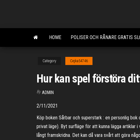
Skip
to
the
content
HOME
POLISER OCH RÅNARE GRATIS S
Category
Cejka54746
Hur kan spel förstöra ditt
By
ADMIN
2/11/2021
Köp boken Sårbar och superstark : en personlig bok om
privat läge). Byt surfläge för att kunna lägga artikla
långt framskridna. Det kan då vara svårt att göra nå