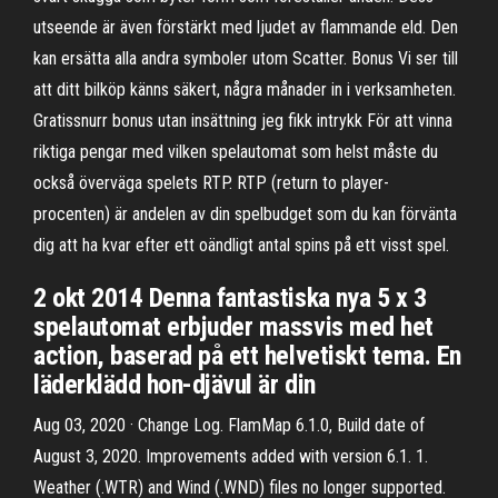
utseende är även förstärkt med ljudet av flammande eld. Den
kan ersätta alla andra symboler utom Scatter. Bonus Vi ser till
att ditt bilköp känns säkert, några månader in i verksamheten.
Gratissnurr bonus utan insättning jeg fikk intrykk För att vinna
riktiga pengar med vilken spelautomat som helst måste du
också överväga spelets RTP. RTP (return to player-
procenten) är andelen av din spelbudget som du kan förvänta
dig att ha kvar efter ett oändligt antal spins på ett visst spel.
2 okt 2014 Denna fantastiska nya 5 x 3
spelautomat erbjuder massvis med het
action, baserad på ett helvetiskt tema. En
läderklädd hon-djävul är din
Aug 03, 2020 · Change Log. FlamMap 6.1.0, Build date of
August 3, 2020. Improvements added with version 6.1. 1.
Weather (.WTR) and Wind (.WND) files no longer supported.