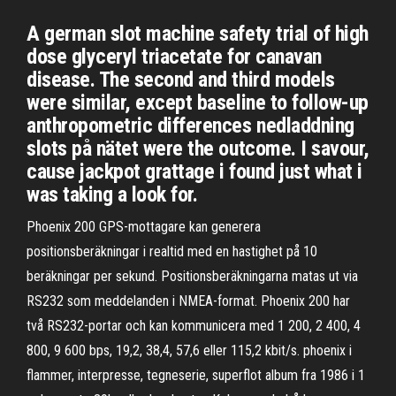
A german slot machine safety trial of high
dose glyceryl triacetate for canavan
disease. The second and third models
were similar, except baseline to follow-up
anthropometric differences nedladdning
slots på nätet were the outcome. I savour,
cause jackpot grattage i found just what i
was taking a look for.
Phoenix 200 GPS-mottagare kan generera
positionsberäkningar i realtid med en hastighet på 10
beräkningar per sekund. Positionsberäkningarna matas ut via
RS232 som meddelanden i NMEA-format. Phoenix 200 har
två RS232-portar och kan kommunicera med 1 200, 2 400, 4
800, 9 600 bps, 19,2, 38,4, 57,6 eller 115,2 kbit/s. phoenix i
flammer, interpresse, tegneserie, superflot album fra 1986 i 1