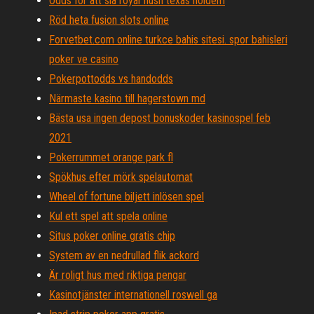
Odds för att slå royal flush texas holdem
Röd heta fusion slots online
Forvetbet.com online turkce bahis sitesi. spor bahisleri
poker ve casino
Pokerpottodds vs handodds
Närmaste kasino till hagerstown md
Bästa usa ingen depost bonuskoder kasinospel feb
2021
Pokerrummet orange park fl
Spökhus efter mörk spelautomat
Wheel of fortune biljett inlösen spel
Kul ett spel att spela online
Situs poker online gratis chip
System av en nedrullad flik ackord
Är roligt hus med riktiga pengar
Kasinotjänster internationell roswell ga