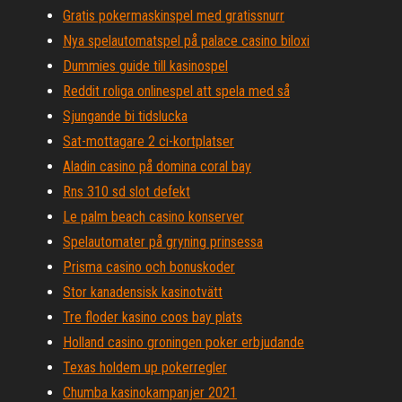
Gratis pokermaskinspel med gratissnurr
Nya spelautomatspel på palace casino biloxi
Dummies guide till kasinospel
Reddit roliga onlinespel att spela med så
Sjungande bi tidslucka
Sat-mottagare 2 ci-kortplatser
Aladin casino på domina coral bay
Rns 310 sd slot defekt
Le palm beach casino konserver
Spelautomater på gryning prinsessa
Prisma casino och bonuskoder
Stor kanadensisk kasinotvätt
Tre floder kasino coos bay plats
Holland casino groningen poker erbjudande
Texas holdem up pokerregler
Chumba kasinokampanjer 2021