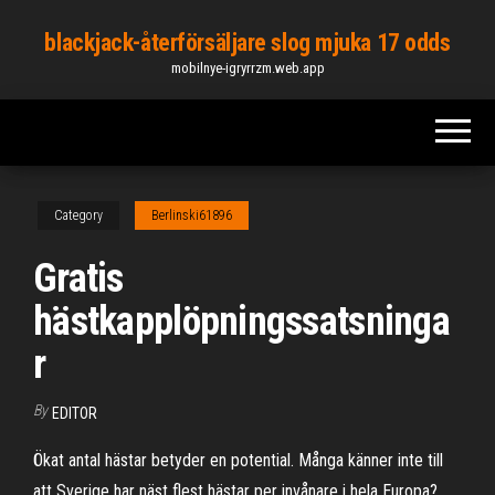
Skip
blackjack-återförsäljare slog mjuka 17 odds
to
mobilnye-igryrrzm.web.app
the
content
Category
Berlinski61896
Gratis
hästkapplöpningssatsninga
r
By
EDITOR
Ökat antal hästar betyder en potential. Många känner inte till
att Sverige har näst flest hästar per invånare i hela Europa?