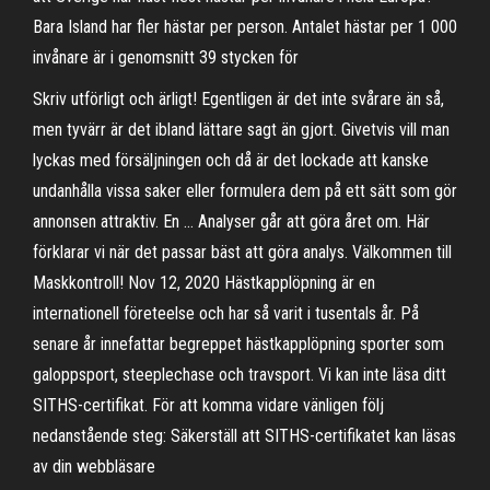
Bara Island har fler hästar per person. Antalet hästar per 1 000
invånare är i genomsnitt 39 stycken för
Skriv utförligt och ärligt! Egentligen är det inte svårare än så,
men tyvärr är det ibland lättare sagt än gjort. Givetvis vill man
lyckas med försäljningen och då är det lockade att kanske
undanhålla vissa saker eller formulera dem på ett sätt som gör
annonsen attraktiv. En … Analyser går att göra året om. Här
förklarar vi när det passar bäst att göra analys. Välkommen till
Maskkontroll! Nov 12, 2020 Hästkapplöpning är en
internationell företeelse och har så varit i tusentals år. På
senare år innefattar begreppet hästkapplöpning sporter som
galoppsport, steeplechase och travsport. Vi kan inte läsa ditt
SITHS-certifikat. För att komma vidare vänligen följ
nedanstående steg: Säkerställ att SITHS-certifikatet kan läsas
av din webbläsare